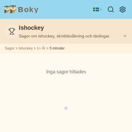
Boky
Ishockey
Kategori
Författare
Sagor om ishockey, skridskoåkning och tävlingar.
Filtrerat
Filtrerat
Ålder
Ålder
5
5
på:
på:
1+
1+
m
m
Sagor
Ishockey
1+ År
5 minuter
ÄMNEN
Aisopos
&
KARAKTÄRER
Inga sagor hittades
Andrew
Teknologi
Djur
Magi
Lang
Rymd
Sport
Fordon
Asbjørnsen
och Moe
Prinsessor
Fakta
Beatrix
KÄNSLOR
Potter
&
TEMAN