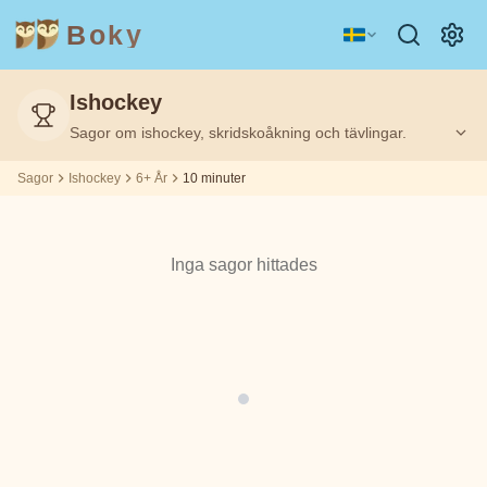
Boky
Ishockey
Kategori
Författare
Sagor om ishockey, skridskoåkning och tävlingar.
Filtrerat
Filtrerat
Ålder
Ålder
10
10
på:
på:
6+
6+
m
m
Sagor
Ishockey
6+ År
10 minuter
ÄMNEN
Aisopos
&
KARAKTÄRER
Inga sagor hittades
Andrew
Teknologi
Djur
Magi
Lang
Rymd
Sport
Fordon
Asbjørnsen
och Moe
Prinsessor
Fakta
Beatrix
KÄNSLOR
Potter
&
TEMAN