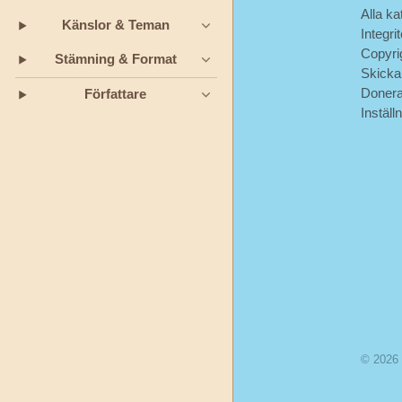
Alla ka
Andersen
Känslor & Teman
Integri
Copyri
Jeanne-
Stämning & Format
Skicka
Marie
Doner
Författare
Leprince
Inställ
de
Beaumont
L.
Frank
Baum
Munro
Leaf
Okänd
© 2026
Oscar