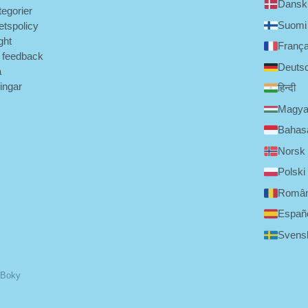
Dansk
tegorier
Suomi
tetspolicy
ght
França
 feedback
Deuts
a
ningar
हिन्दी
Magya
Bahasa
Norsk
Polski
Româ
Españ
Svens
 Boky