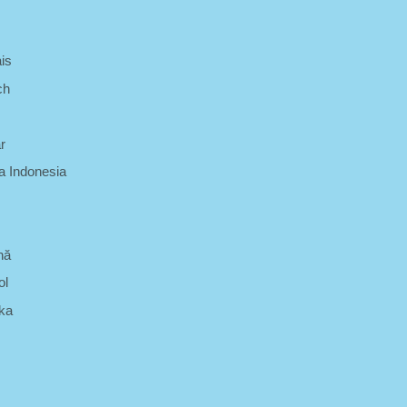
is
ch
r
 Indonesia
nă
ol
ka