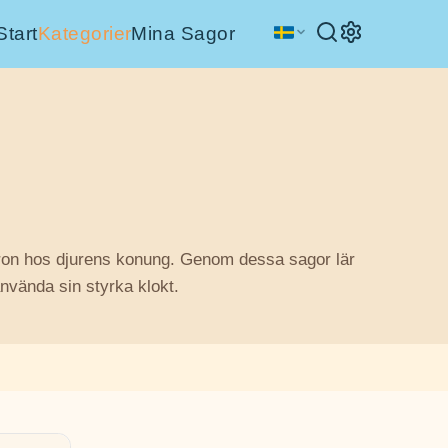
Start
Kategorier
Mina Sagor
aron hos djurens konung. Genom dessa sagor lär
nvända sin styrka klokt.