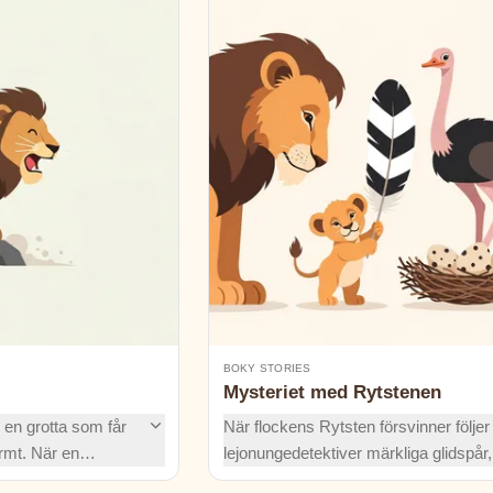
BOKY STORIES
Mysteriet med Rytstenen
 en grotta som får
När flockens Rytsten försvinner följer
ormt. När en
lejonungedetektiver märkliga glidspår,
ocken måste han
enorma fågelavtryck och en borttapp