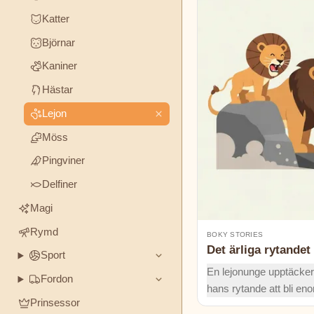
TEMAN
Katter
Boky
Björnar
Stories
Vänskap
Mod
Ärlighet
Kaniner
Bröderna
STÄMNING
Hästar
Grimm
&
FORMAT
Lejon
Charles
Möss
Godnattsagor
Klassiker
Humor
Perrault
Pingviner
Mysterier
Elsa
Delfiner
Beskow
Magi
Rymd
BOKY STORIES
George
Det ärliga rytandet
Haven
Sport
En lejonunge upptäcker
Putnam
Fordon
hans rytande att bli en
Prinsessor
dammstorm skingrar fl
H.C.