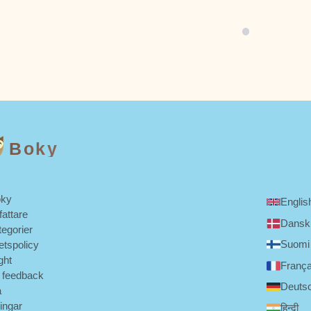
list – och han lär sig
fjäder över savannen. En överraskan
n vägleda alla
misstänkt – och en smart plan – återf
ekot hem.
Boky
ky
Englis
fattare
Dansk
tegorier
Suomi
tetspolicy
ght
França
 feedback
Deuts
a
ningar
हिन्दी