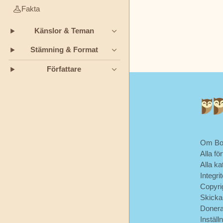
välja sanningen framför 
Andersen
Fakta
hur ett ärligt rytande ka
tillbaka hem.
Känslor & Teman
Jeanne-
Marie
Stämning & Format
Leprince
Författare
de
Beaumont
L.
Frank
Baum
Om Bo
Alla för
Munro
Alla ka
Leaf
Integri
Copyri
Okänd
Skicka
Doner
Inställ
Oscar