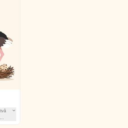
 två
ad