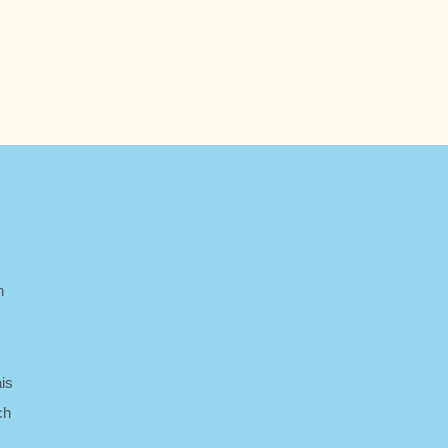
de
ör
h
is
ch