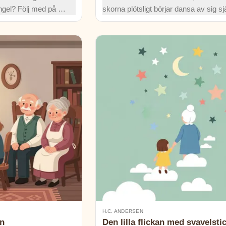
ngel? Följ med på ett
skorna plötsligt börjar dansa av sig sj
naturens krafter
lär hon sig vad som är viktigast: kärle
ammalt pilträd
ansvar och ödmjukhet. En stark klas
saga om val och förlåtelse.
H.C. ANDERSEN
an
Den lilla flickan med svavelsti