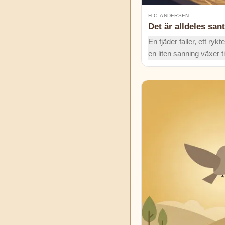
H.C. ANDERSEN
Det är alldeles sant
En fjäder faller, ett rykt
en liten sanning växer ti
som hamnar i tidninge
egentligen ta reda på v
hände i hönshuset?