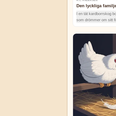
H.C. ANDERSEN
Den lyckliga familj
I en tät kardborrskog b
som drömmer om sitt fö
Men vad händer när de 
vanlig snigel som inte v