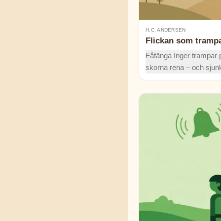
H.C. ANDERSEN
Flickan som tramp
Fåfänga Inger trampar på
skorna rena – och sjun
liten flickas bön ge he
lära henne vad ödmjukh