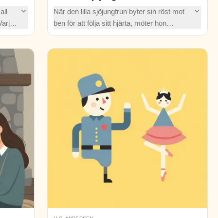
all
När den lilla sjöjungfrun byter sin röst mot
Varje
ben för att följa sitt hjärta, möter hon
at.
stormar, glittrande slott och svåra val. En
örsta
tidlös saga om mod, kärlek och hopp.