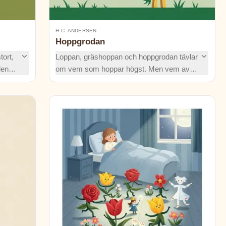
H.C. ANDERSEN
Hoppgrodan
tort,
Loppan, gräshoppan och hoppgrodan tävlar
den
om vem som hoppar högst. Men vem av
igen
dem vinner kungens välsignelse när loppan
.
försvinner spårlöst, gräshoppan retar
kungen och grodan landar i prinsessans
knä?