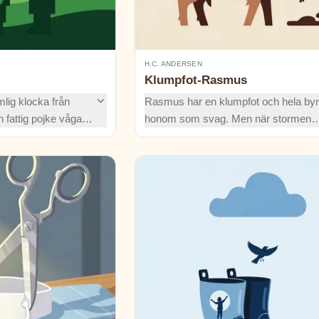
H.C. ANDERSEN
Klumpfot-Rasmus
mlig klocka från
Rasmus har en klumpfot och hela byn
 fattig pojke vågar
honom som svag. Men när stormen
täcker något större
kommer, visar han ett oväntat mod 
rlden.
räddar liv. En tidlös saga om styrka,
vänskap och att höra hemma.