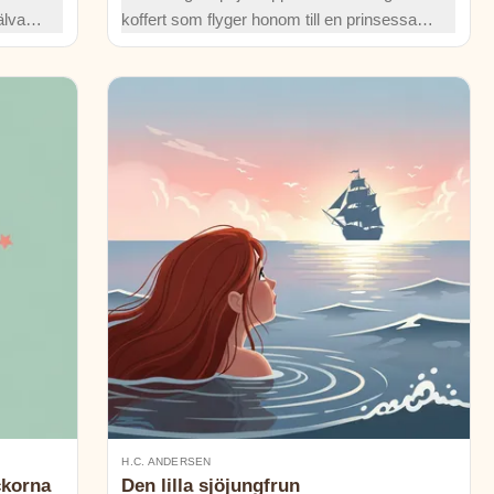
älva,
koffert som flyger honom till en prinsessa i
k,
ett torn. Hans fängslande berättelser vinner
sisk
honom ett kungligt bröllop – tills en enda
gnista förstör allt. Kan berättelser verkligen
bära honom nu?
H.C. ANDERSEN
ckorna
Den lilla sjöjungfrun