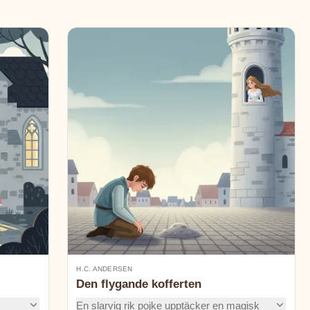
H.C. ANDERSEN
Den flygande kofferten
En slarvig rik pojke upptäcker en magisk