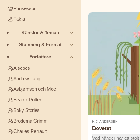
TEMAN
Prinsessor
Boky
Fakta
Stories
Vänskap
Mod
Ärlighet
Känslor & Teman
Bröderna
STÄMNING
Grimm
&
Stämning & Format
FORMAT
Författare
Charles
Godnattsagor
Klassiker
Humor
Perrault
Aisopos
Andrew Lang
Mysterier
Elsa
Asbjørnsen och Moe
Beskow
Beatrix Potter
George
Boky Stories
Haven
Bröderna Grimm
Putnam
H.C. ANDERSEN
Bovetet
Charles Perrault
H.C.
Vad händer när ett stolt