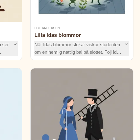
H.C. ANDERSEN
Lilla Idas blommor
 ser
När Idas blommor slokar viskar studenten
om en hemlig nattlig bal på slottet. Följ Ida
som
genom dröm, dans och en liten begravning
– och upptäck hur våren återväcker
trädgårdens magi.