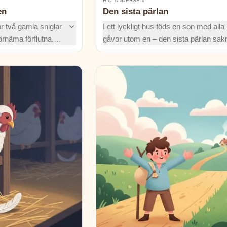
H.C. ANDERSEN
en
Den sista pärlan
or två gamla sniglar
I ett lyckligt hus föds en son med alla 
rnäma förflutna.
gåvor utom en – den sista pärlan sak
adopterar en liten
Kan barnets skyddsängel hitta den m
ill växa?
feen och få pärlan?