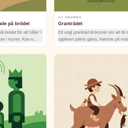
H.C. ANDERSEN
ade på brödet
Granträdet
 brödet för att hålla
Ett ungt granträd drömmer om att bli s
ker i myren. Kan en
upplever julens glans, hamnar på vin
nne en ny chans och
och får till slut lära sig vad som verkl
et är?
räknas. En vacker, vemodig klassiker