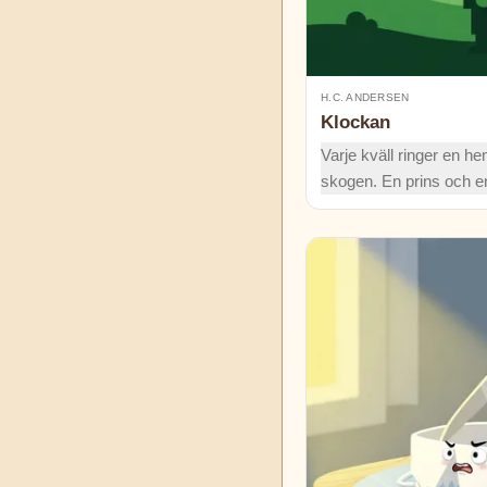
H.C. ANDERSEN
Klockan
Varje kväll ringer en he
skogen. En prins och en
följa klangen – och upp
än alla små klockor i vä