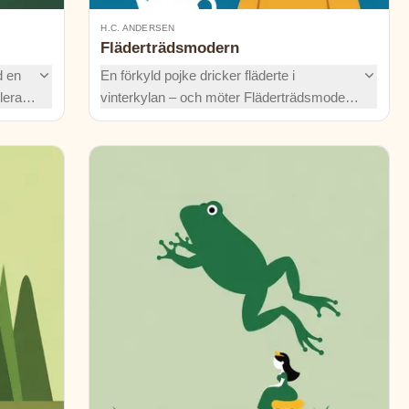
H.C. ANDERSEN
Fläderträdsmodern
d en
En förkyld pojke dricker fläderte i
lera
vinterkylan – och möter Fläderträdsmodern!
ovet.
Följ med på en varm, förtrollande resa
ta och
genom ett helt liv under ett fläderträd. Var
det dröm eller te?