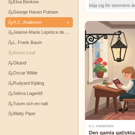
Elsa Beskow
Andersen
böja sig för stormens ä
George Haven Putnam
spännande äventyr där 
sätts på prov och ett g
Jeanne-
H.C. Andersen
avslöjar hemligheter.
Marie
Jeanne-Marie Leprince de Beaumont
Leprince
de
L. Frank Baum
Beaumont
Munro Leaf
Okänd
L.
Frank
Oscar Wilde
Baum
Rudyard Kipling
Selma Lagerlöf
Munro
Leaf
Tusen och en natt
Watty Piper
Okänd
H.C. ANDERSEN
Den gamla gatlykt
Oscar