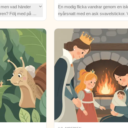
, men vad händer
En modig flicka vandrar genom en isk
ren? Följ med på en
nyårsnatt med en ask svavelstickor. 
rolig gatlykta,
låga öppnar en dröm om värme och m
lykttändarens
När sista lågan tänds avslöjas den st
hur minnen kan lysa
hemligheten.
e gaslåga.