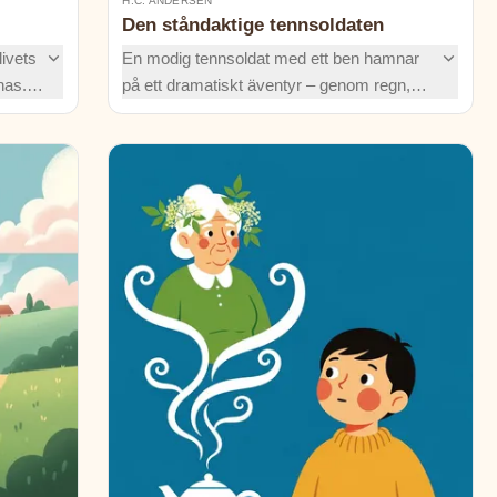
H.C. ANDERSEN
Den ståndaktige tennsoldaten
livets
En modig tennsoldat med ett ben hamnar
nas.
på ett dramatiskt äventyr – genom regn,
äktiga
avlopp och till och med en fisks mage –
innan han äntligen hittar hem igen. Men när
han återförenas med sin älskade
pappersballerina, vågar han då offra allt när
elden prövar deras hjärtan?