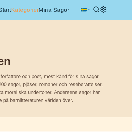
Start
Kategorier
Mina Sagor
en
författare och poet, mest känd för sina sagor
200 sagor, pjäser, romaner och reseberättelser,
rka moraliska undertoner. Andersens sagor har
e på barnlitteraturen världen över.