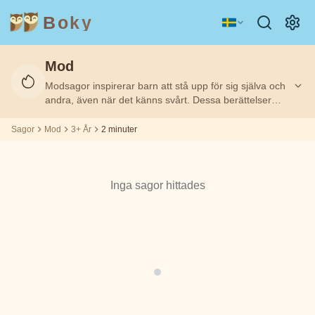
Boky
Mod
Kategori
Författare
Modsagor inspirerar barn att stå upp för sig själva och
Filtrerat
Filtrerat
Ålder
Ålder
2
2
på:
på:
3+
3+
m
m
andra, även när det känns svårt. Dessa berättelser
visar att mod inte betyder att man är rädd för ingenting,
utan att man vågar trots sin rädsla. Perfekta sagor för
Sagor
Mod
3+ År
2 minuter
ÄMNEN
Aisopos
att bygga självförtroende och inre styrka hos barn.
&
KARAKTÄRER
Andrew
Inga sagor hittades
Teknologi
Djur
Magi
Lang
Rymd
Sport
Fordon
Asbjørnsen
och Moe
Prinsessor
Fakta
Beatrix
KÄNSLOR
Potter
&
TEMAN