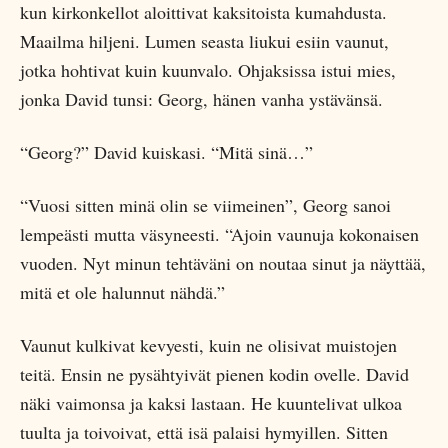
kun kirkonkellot aloittivat kaksitoista kumahdusta.
Maailma hiljeni. Lumen seasta liukui esiin vaunut,
jotka hohtivat kuin kuunvalo. Ohjaksissa istui mies,
jonka David tunsi: Georg, hänen vanha ystävänsä.
“Georg?” David kuiskasi. “Mitä sinä…”
“Vuosi sitten minä olin se viimeinen”, Georg sanoi
lempeästi mutta väsyneesti. “Ajoin vaunuja kokonaisen
vuoden. Nyt minun tehtäväni on noutaa sinut ja näyttää,
mitä et ole halunnut nähdä.”
Vaunut kulkivat kevyesti, kuin ne olisivat muistojen
teitä. Ensin ne pysähtyivät pienen kodin ovelle. David
näki vaimonsa ja kaksi lastaan. He kuuntelivat ulkoa
tuulta ja toivoivat, että isä palaisi hymyillen. Sitten