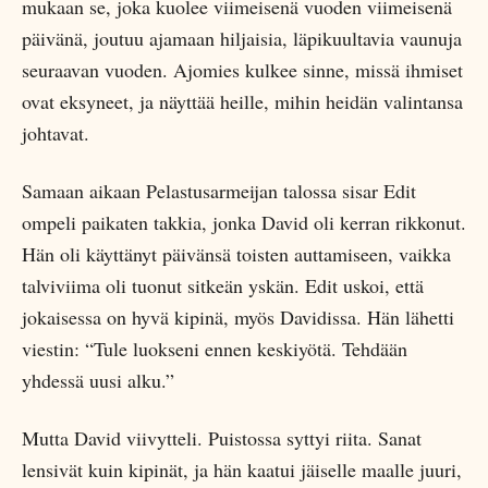
mukaan se, joka kuolee viimeisenä vuoden viimeisenä
päivänä, joutuu ajamaan hiljaisia, läpikuultavia vaunuja
seuraavan vuoden. Ajomies kulkee sinne, missä ihmiset
ovat eksyneet, ja näyttää heille, mihin heidän valintansa
johtavat.
Samaan aikaan Pelastusarmeijan talossa sisar Edit
ompeli paikaten takkia, jonka David oli kerran rikkonut.
Hän oli käyttänyt päivänsä toisten auttamiseen, vaikka
talviviima oli tuonut sitkeän yskän. Edit uskoi, että
jokaisessa on hyvä kipinä, myös Davidissa. Hän lähetti
viestin: “Tule luokseni ennen keskiyötä. Tehdään
yhdessä uusi alku.”
Mutta David viivytteli. Puistossa syttyi riita. Sanat
lensivät kuin kipinät, ja hän kaatui jäiselle maalle juuri,