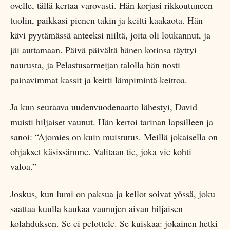
ovelle, tällä kertaa varovasti. Hän korjasi rikkoutuneen
tuolin, paikkasi pienen takin ja keitti kaakaota. Hän
kävi pyytämässä anteeksi niiltä, joita oli loukannut, ja
jäi auttamaan. Päivä päivältä hänen kotinsa täyttyi
naurusta, ja Pelastusarmeijan talolla hän nosti
painavimmat kassit ja keitti lämpimintä keittoa.
Ja kun seuraava uudenvuodenaatto lähestyi, David
muisti hiljaiset vaunut. Hän kertoi tarinan lapsilleen ja
sanoi: “Ajomies on kuin muistutus. Meillä jokaisella on
ohjakset käsissämme. Valitaan tie, joka vie kohti
valoa.”
Joskus, kun lumi on paksua ja kellot soivat yössä, joku
saattaa kuulla kaukaa vaunujen aivan hiljaisen
kolahduksen. Se ei pelottele. Se kuiskaa: jokainen hetki