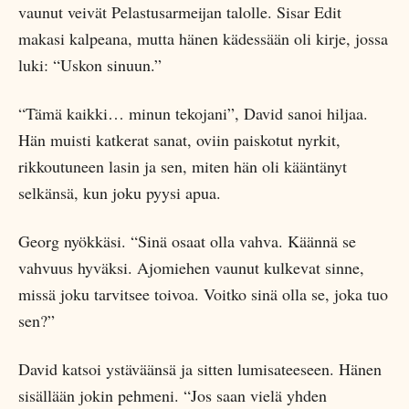
vaunut veivät Pelastusarmeijan talolle. Sisar Edit
makasi kalpeana, mutta hänen kädessään oli kirje, jossa
luki: “Uskon sinuun.”
“Tämä kaikki… minun tekojani”, David sanoi hiljaa.
Hän muisti katkerat sanat, oviin paiskotut nyrkit,
rikkoutuneen lasin ja sen, miten hän oli kääntänyt
selkänsä, kun joku pyysi apua.
Georg nyökkäsi. “Sinä osaat olla vahva. Käännä se
vahvuus hyväksi. Ajomiehen vaunut kulkevat sinne,
missä joku tarvitsee toivoa. Voitko sinä olla se, joka tuo
sen?”
David katsoi ystäväänsä ja sitten lumisateeseen. Hänen
sisällään jokin pehmeni. “Jos saan vielä yhden