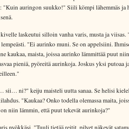
i: "Kuin auringon suukko!" Siili kömpi lähemmäs ja 
isenä.
ivelle laskeutui silloin vanha varis, musta ja viisas.
 lempeästi. "Ei aurinko muni. Se on appelsiini. Ihmis
nne kaukaa, maista, joissa aurinko lämmittää puut niin,
asvaa pieniä, pyöreitä aurinkoja. Joskus yksi putoaa ja
eilleen."
sii… ni?" keiju maisteli uutta sanaa. Se helisi kiele
kilahdus. "Kaukaa? Onko todella olemassa maita, jois
on niin lämmin, että puut tekevät aurinkoja?"
ris nyökkäsi. "Tuuli tietää reitit, pilvet näkevät satama