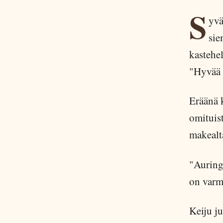
S
yvä
sie
kastehel
"Hyvää 
Eräänä 
omituist
makealta
"Auring
on varm
Keiju ju