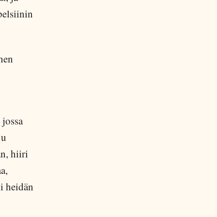
pelsiinin
nen
 jossa
ju
n, hiiri
a,
oi heidän