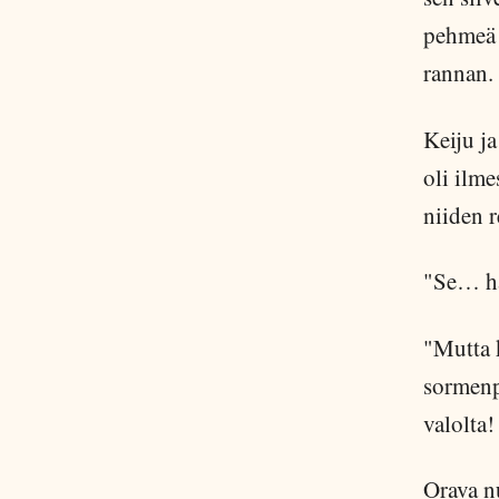
pehmeä 
rannan.
Keiju j
oli ilme
niiden r
"Se… haj
"Mutta k
sormenp
valolta!
Orava nu