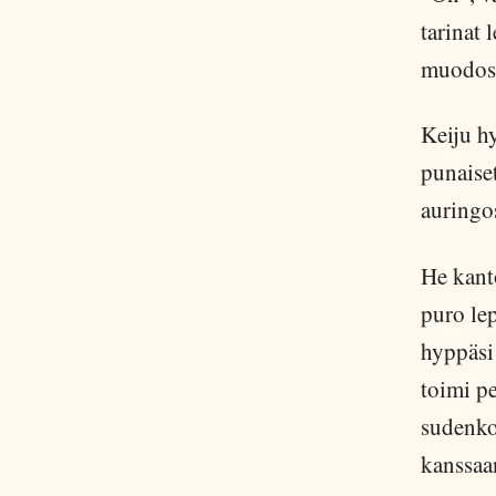
tarinat 
muodos
Keiju h
punaiset
auringos
He kant
puro lep
hyppäsi 
toimi pe
sudenkor
kanssaa