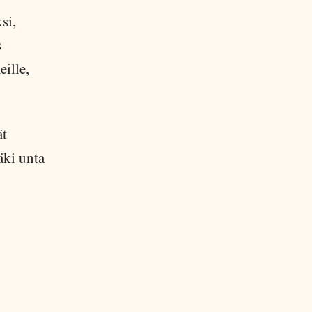
si,
s
eille,
ät
äki unta