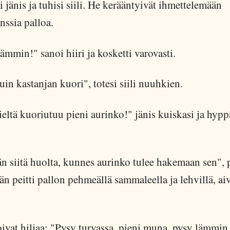
i jänis ja tuhisi siili. He kerääntyivät ihmettelemään
nssia palloa.
ämmin!" sanoi hiiri ja kosketti varovasti.
uin kastanjan kuori", totesi siili nuuhkien.
eltä kuoriutuu pieni aurinko!" jänis kuiskasi ja hypp
n siitä huolta, kunnes aurinko tulee hakemaan sen", p
än peitti pallon pehmeällä sammaleella ja lehvillä, ai
ivat hiljaa: "Pysy turvassa, pieni muna, pysy lämmin 