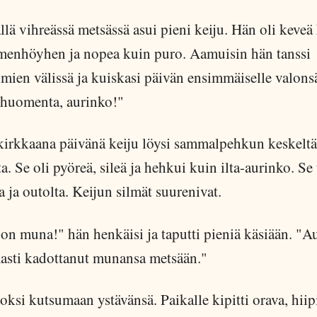
llä vihreässä metsässä asui pieni keiju. Hän oli keveä
menhöyhen ja nopea kuin puro. Aamuisin hän tanssi
mien välissä ja kuiskasi päivän ensimmäiselle valonsä
huomenta, aurinko!"
kirkkaana päivänä keiju löysi sammalpehkun keskeltä
a. Se oli pyöreä, sileä ja hehkui kuin ilta-aurinko. Se
 ja outolta. Keijun silmät suurenivat.
on muna!" hän henkäisi ja taputti pieniä käsiään. "A
asti kadottanut munansa metsään."
oksi kutsumaan ystävänsä. Paikalle kipitti orava, hiipi