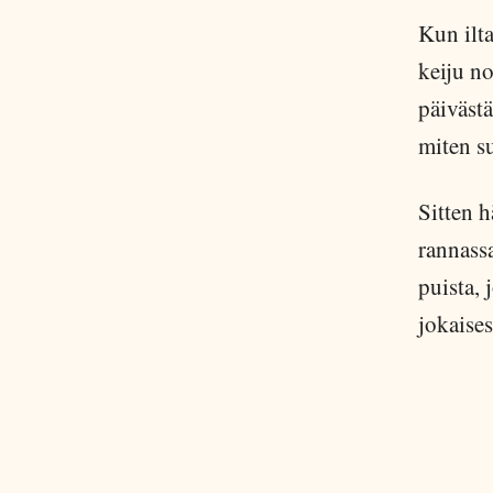
Kun ilta
keiju no
päivästä
miten s
Sitten 
rannassa
puista, 
jokaises