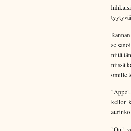
hihkais
tyytyvä
Rannan k
se sanoi
niitä tä
niissä k
omille t
"Appel… 
kellon 
aurinko 
"On", va