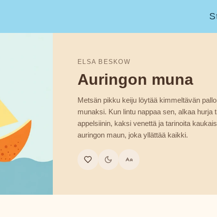
S
ELSA BESKOW
Auringon muna
Metsän pikku keiju löytää kimmeltävän pallon
munaksi. Kun lintu nappaa sen, alkaa hurja t
appelsiinin, kaksi venettä ja tarinoita kauka
auringon maun, joka yllättää kaikki.