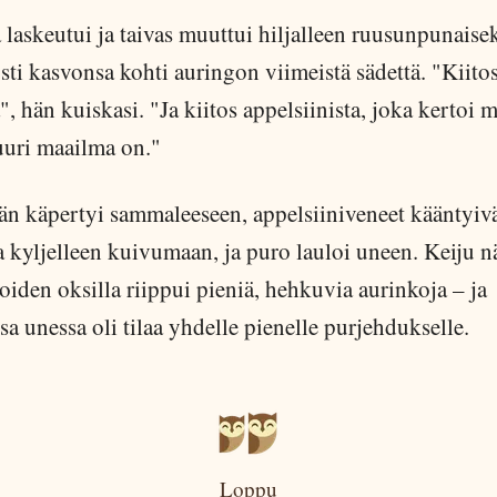
 laskeutui ja taivas muuttui hiljalleen ruusunpunaisek
sti kasvonsa kohti auringon viimeistä sädettä. "Kiito
", hän kuiskasi. "Ja kiitos appelsiinista, joka kertoi m
uuri maailma on."
hän käpertyi sammaleeseen, appelsiiniveneet kääntyiv
 kyljelleen kuivumaan, ja puro lauloi uneen. Keiju n
joiden oksilla riippui pieniä, hehkuvia aurinkoja – ja
sa unessa oli tilaa yhdelle pienelle purjehdukselle.
Loppu