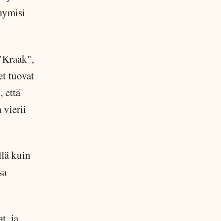
hymisi
 "Kraak",
et tuovat
 että
 vierii
llä kuin
sa
t, ja