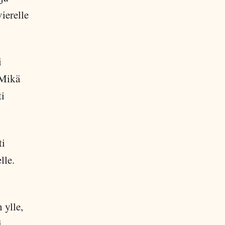
vierelle
i
 Mikä
ti
ti
lle.
 ylle,
i