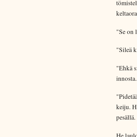
tömistel
keltaora
"Se on l
"Sileä k
"Ehkä si
innosta.
"Pidetää
keiju. H
pesällä.
He laulo