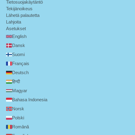
Tietosuojakäytäntö
Tekijänoikeus
Lähetä palautetta
Lahjoita
Asetukset
English
Dansk
Suomi
Français
Deutsch
हिन्दी
Magyar
Bahasa Indonesia
Norsk
Polski
Română