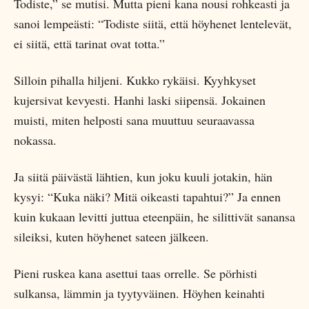
Todiste,” se mutisi. Mutta pieni kana nousi rohkeasti ja
sanoi lempeästi: “Todiste siitä, että höyhenet lentelevät,
ei siitä, että tarinat ovat totta.”
Silloin pihalla hiljeni. Kukko rykäisi. Kyyhkyset
kujersivat kevyesti. Hanhi laski siipensä. Jokainen
muisti, miten helposti sana muuttuu seuraavassa
nokassa.
Ja siitä päivästä lähtien, kun joku kuuli jotakin, hän
kysyi: “Kuka näki? Mitä oikeasti tapahtui?” Ja ennen
kuin kukaan levitti juttua eteenpäin, he silittivät sanansa
sileiksi, kuten höyhenet sateen jälkeen.
Pieni ruskea kana asettui taas orrelle. Se pörhisti
sulkansa, lämmin ja tyytyväinen. Höyhen keinahti