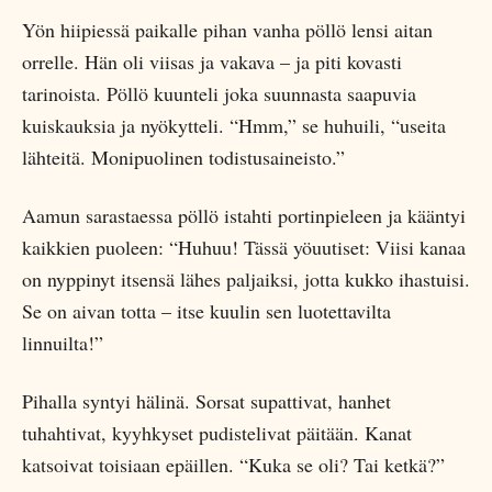
Yön hiipiessä paikalle pihan vanha pöllö lensi aitan
orrelle. Hän oli viisas ja vakava – ja piti kovasti
tarinoista. Pöllö kuunteli joka suunnasta saapuvia
kuiskauksia ja nyökytteli. “Hmm,” se huhuili, “useita
lähteitä. Monipuolinen todistusaineisto.”
Aamun sarastaessa pöllö istahti portinpieleen ja kääntyi
kaikkien puoleen: “Huhuu! Tässä yöuutiset: Viisi kanaa
on nyppinyt itsensä lähes paljaiksi, jotta kukko ihastuisi.
Se on aivan totta – itse kuulin sen luotettavilta
linnuilta!”
Pihalla syntyi hälinä. Sorsat supattivat, hanhet
tuhahtivat, kyyhkyset pudistelivat päitään. Kanat
katsoivat toisiaan epäillen. “Kuka se oli? Tai ketkä?”