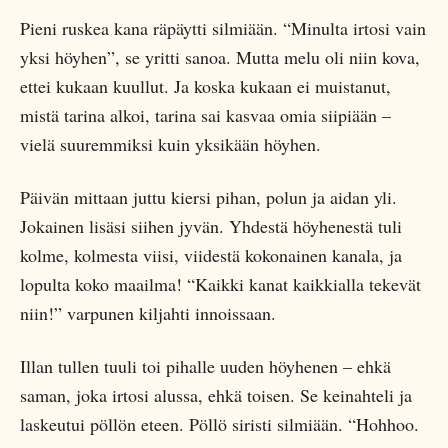
Pieni ruskea kana räpäytti silmiään. “Minulta irtosi vain
yksi höyhen”, se yritti sanoa. Mutta melu oli niin kova,
ettei kukaan kuullut. Ja koska kukaan ei muistanut,
mistä tarina alkoi, tarina sai kasvaa omia siipiään –
vielä suuremmiksi kuin yksikään höyhen.
Päivän mittaan juttu kiersi pihan, polun ja aidan yli.
Jokainen lisäsi siihen jyvän. Yhdestä höyhenestä tuli
kolme, kolmesta viisi, viidestä kokonainen kanala, ja
lopulta koko maailma! “Kaikki kanat kaikkialla tekevät
niin!” varpunen kiljahti innoissaan.
Illan tullen tuuli toi pihalle uuden höyhenen – ehkä
saman, joka irtosi alussa, ehkä toisen. Se keinahteli ja
laskeutui pöllön eteen. Pöllö siristi silmiään. “Hohhoo.