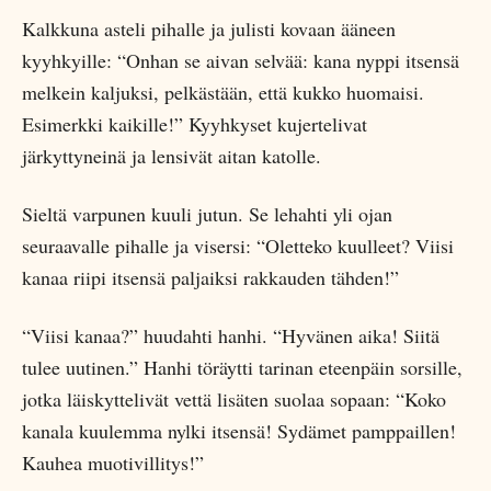
Kalkkuna asteli pihalle ja julisti kovaan ääneen
kyyhkyille: “Onhan se aivan selvää: kana nyppi itsensä
melkein kaljuksi, pelkästään, että kukko huomaisi.
Esimerkki kaikille!” Kyyhkyset kujertelivat
järkyttyneinä ja lensivät aitan katolle.
Sieltä varpunen kuuli jutun. Se lehahti yli ojan
seuraavalle pihalle ja visersi: “Oletteko kuulleet? Viisi
kanaa riipi itsensä paljaiksi rakkauden tähden!”
“Viisi kanaa?” huudahti hanhi. “Hyvänen aika! Siitä
tulee uutinen.” Hanhi töräytti tarinan eteenpäin sorsille,
jotka läiskyttelivät vettä lisäten suolaa sopaan: “Koko
kanala kuulemma nylki itsensä! Sydämet pamppaillen!
Kauhea muotivillitys!”