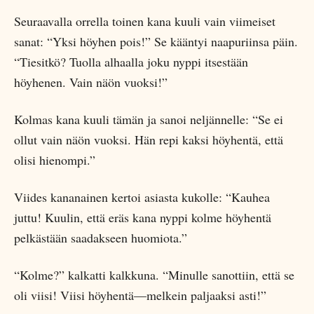
Seuraavalla orrella toinen kana kuuli vain viimeiset
sanat: “Yksi höyhen pois!” Se kääntyi naapuriinsa päin.
“Tiesitkö? Tuolla alhaalla joku nyppi itsestään
höyhenen. Vain näön vuoksi!”
Kolmas kana kuuli tämän ja sanoi neljännelle: “Se ei
ollut vain näön vuoksi. Hän repi kaksi höyhentä, että
olisi hienompi.”
Viides kananainen kertoi asiasta kukolle: “Kauhea
juttu! Kuulin, että eräs kana nyppi kolme höyhentä
pelkästään saadakseen huomiota.”
“Kolme?” kalkatti kalkkuna. “Minulle sanottiin, että se
oli viisi! Viisi höyhentä—melkein paljaaksi asti!”