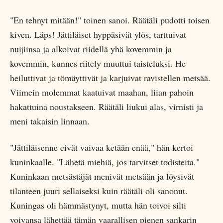
"En tehnyt mitään!" toinen sanoi. Räätäli pudotti toisen
kiven. Läps! Jättiläiset hyppäsivät ylös, tarttuivat
nuijiinsa ja alkoivat riidellä yhä kovemmin ja
kovemmin, kunnes riitely muuttui taisteluksi. He
heiluttivat ja tömäyttivät ja karjuivat ravistellen metsää.
Viimein molemmat kaatuivat maahan, liian pahoin
hakattuina noustakseen. Räätäli liukui alas, virnisti ja
meni takaisin linnaan.
"Jättiläisenne eivät vaivaa ketään enää," hän kertoi
kuninkaalle. "Lähetä miehiä, jos tarvitset todisteita."
Kuninkaan metsästäjät menivät metsään ja löysivät
tilanteen juuri sellaiseksi kuin räätäli oli sanonut.
Kuningas oli hämmästynyt, mutta hän toivoi silti
voivansa lähettää tämän vaarallisen pienen sankarin