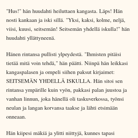
"Hus!" hän huudahti heiluttaen kangasta. Läps! Hän
nosti kankaan ja iski sillä. "Yksi, kaksi, kolme, neljä,
viisi, kuusi, seitsemän! Seitsemän yhdellä iskulla!" hän
huudahti yllättyneenä.
Hänen rintansa pullisti ylpeydestä. "Ihmisten pitäisi
tietää mitä voin tehdä," hän päätti. Niinpä hän leikkasi
kangaspalasen ja ompeli siihen paksut kirjaimet:
SEITSEMÄN YHDELLÄ ISKULLA. Hän sitoi sen
rintansa ympärille kuin vyön, pakkasi palan juustoa ja
vanhan linnun, joka hänellä oli taskuverkossa, työnsi
neulan ja langan korvansa taakse ja lähti etsimään
onneaan.
Hän kiipesi mäkiä ja ylitti niittyjä, kunnes tapasi