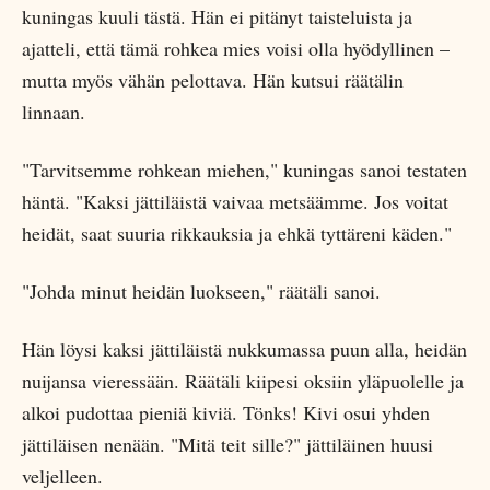
kuningas kuuli tästä. Hän ei pitänyt taisteluista ja
ajatteli, että tämä rohkea mies voisi olla hyödyllinen –
mutta myös vähän pelottava. Hän kutsui räätälin
linnaan.
"Tarvitsemme rohkean miehen," kuningas sanoi testaten
häntä. "Kaksi jättiläistä vaivaa metsäämme. Jos voitat
heidät, saat suuria rikkauksia ja ehkä tyttäreni käden."
"Johda minut heidän luokseen," räätäli sanoi.
Hän löysi kaksi jättiläistä nukkumassa puun alla, heidän
nuijansa vieressään. Räätäli kiipesi oksiin yläpuolelle ja
alkoi pudottaa pieniä kiviä. Tönks! Kivi osui yhden
jättiläisen nenään. "Mitä teit sille?" jättiläinen huusi
veljelleen.