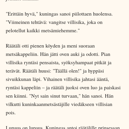
"Erittäin hyvä," kuningas sanoi piilottaen huolensa.
"Viimeinen tehtävä: vangitse villisika, joka on
pelotellut kaikki metsämiehemme."
Räätäli otti pienen köyden ja meni suoraan
metsäkappeliin. Hän jätti oven auki ja odotti. Pian
villisika ryntäsi pensaista, syöksyhampaat pitkät ja
terävät. Räätäli huusi: "Täällä olen!" ja hyppäsi
sivuikkunan läpi. Vihainen villisika jahtasi ääntä,
ryntäsi kappeliin – ja räätäli juoksi oven luo ja paiskasi
sen kiinni. "Nyt sain sinut turvaan," hän sanoi. Hän
vilkutti kuninkaanmetsästäjille viedäkseen villisian
pois.
Lupaus on lupaus. Kuningas antoi räätälille prinsessan