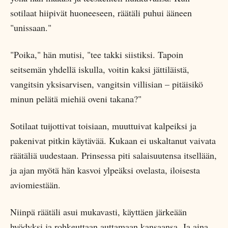
sotilaat hiipivät huoneeseen, räätäli puhui ääneen
"unissaan."
"Poika," hän mutisi, "tee takki siistiksi. Tapoin
seitsemän yhdellä iskulla, voitin kaksi jättiläistä,
vangitsin yksisarvisen, vangitsin villisian – pitäisikö
minun pelätä miehiä oveni takana?"
Sotilaat tuijottivat toisiaan, muuttuivat kalpeiksi ja
pakenivat pitkin käytävää. Kukaan ei uskaltanut vaivata
räätäliä uudestaan. Prinsessa piti salaisuutensa itsellään,
ja ajan myötä hän kasvoi ylpeäksi ovelasta, iloisesta
aviomiestään.
Niinpä räätäli asui mukavasti, käyttäen järkeään
hyödyksi ja rohkeuttaan auttamaan kansaansa. Ja aina