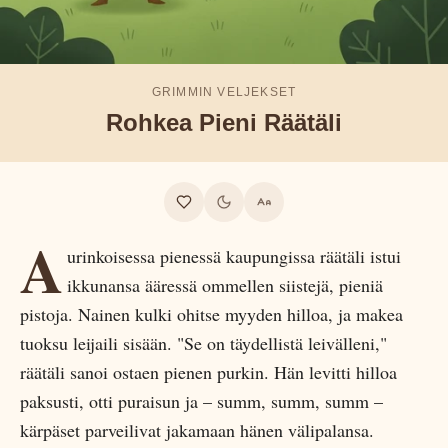
GRIMMIN VELJEKSET
Rohkea Pieni Räätäli
A
urinkoisessa pienessä kaupungissa räätäli istui
ikkunansa ääressä ommellen siistejä, pieniä
pistoja. Nainen kulki ohitse myyden hilloa, ja makea
tuoksu leijaili sisään. "Se on täydellistä leivälleni,"
räätäli sanoi ostaen pienen purkin. Hän levitti hilloa
paksusti, otti puraisun ja – summ, summ, summ –
kärpäset parveilivat jakamaan hänen välipalansa.