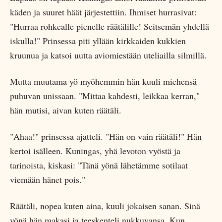
käden ja suuret häät järjestettiin. Ihmiset hurrasivat:
"Hurraa rohkealle pienelle räätälille! Seitsemän yhdellä
iskulla!" Prinsessa piti yllään kirkkaiden kukkien
kruunua ja katsoi uutta aviomiestään uteliailla silmillä.
Mutta muutama yö myöhemmin hän kuuli miehensä
puhuvan unissaan. "Mittaa kahdesti, leikkaa kerran,"
hän mutisi, aivan kuten räätäli.
"Ahaa!" prinsessa ajatteli. "Hän on vain räätäli!" Hän
kertoi isälleen. Kuningas, yhä levoton vyöstä ja
tarinoista, kiskasi: "Tänä yönä lähetämme sotilaat
viemään hänet pois."
Räätäli, nopea kuten aina, kuuli jokaisen sanan. Sinä
yönä hän makasi ja teeskenteli nukkuvansa. Kun