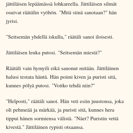
jättiläisen lepäämässä lohkareella. Jättiläisen silmät
osuivat räätälin vyöhön. "Mitä siinä sanotaan?" hän
jyrisi.
"Seitsemän yhdellä iskulla," räätäli sanoi iloisesti.
Jättiläisen leuka putosi. "Seitsemän miestä?"
Räätäli vain hymyili eikä sanonut mitään. Jättiläinen
halusi testata häntä. Hän poimi kiven ja puristi sitä,
kunnes pölyä putosi. "Voitko tehdä niin?"
"Helposti," räätäli sanoi. Hän veti esiin juustonsa, joka
oli pehmeää ja märkää, ja puristi sitä, kunnes hera
tippui hänen sormiensa välistä. "Näet? Puristin vettä
kivestä." Jättiläinen rypisti otsaansa.