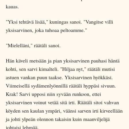
kauas.
"Yksi tehtävä lisää," kuningas sanoi. "Vangitse villi
yksisarvinen, joka tuhoaa peltoamme."
"Mielelläni," räätäli sanoi.
Hän käveli metsään ja pian yksisarvinen pauhasi häntä
kohti, sen sarvi kimalteli. "Hiljaa nyt," räätäli mutisi
astuen vankan puun taakse. Yksisarvinen hyökkäsi.
Viimeisellä sydämenlyönnillä räätäli hyppäsi sivuun.
Krak! Sarvi upposi niin syvään runkoon, ettei
yksisarvinen voinut vetää sitä irti. Räätäli sitoi vahvan
köyden sen kaulan ympäri, väänsi sarven irti kirveellään
ja johti ylpeän olennon takaisin kuin maanviljelijä
johtaisi lehmää.