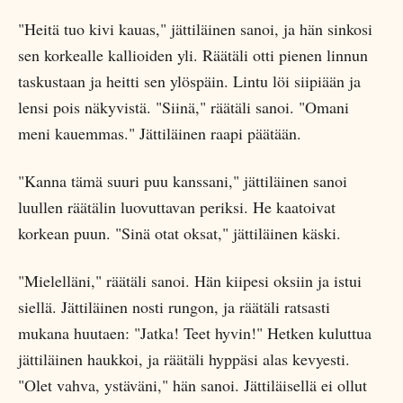
"Heitä tuo kivi kauas," jättiläinen sanoi, ja hän sinkosi
sen korkealle kallioiden yli. Räätäli otti pienen linnun
taskustaan ja heitti sen ylöspäin. Lintu löi siipiään ja
lensi pois näkyvistä. "Siinä," räätäli sanoi. "Omani
meni kauemmas." Jättiläinen raapi päätään.
"Kanna tämä suuri puu kanssani," jättiläinen sanoi
luullen räätälin luovuttavan periksi. He kaatoivat
korkean puun. "Sinä otat oksat," jättiläinen käski.
"Mielelläni," räätäli sanoi. Hän kiipesi oksiin ja istui
siellä. Jättiläinen nosti rungon, ja räätäli ratsasti
mukana huutaen: "Jatka! Teet hyvin!" Hetken kuluttua
jättiläinen haukkoi, ja räätäli hyppäsi alas kevyesti.
"Olet vahva, ystäväni," hän sanoi. Jättiläisellä ei ollut