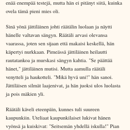
enää enempää testejä, mutta hän ei pitänyt siitä, kuinka
ovela tämä pieni mies oli.
Sinä yönä jättiläinen johti räätälin luolaan ja näytti
hänelle valtavan sängyn. Räätäli arvasi olevansa
vaarassa, joten sen sijaan että makaisi keskellä, hän
käpertyi nurkkaan. Pimeässä jättiläinen heilautti
rautatankoa ja murskasi sängyn kahtia. "Se päättää
hänet," jättiläinen mutisi. Mutta aamulla räätäli
venytteli ja haukotteli. "Mikä hyvä uni!" hän sanoi.
Jättiläisen silmät laajenivat, ja hän juoksi ulos luolasta
ja pois mäkien yli.
Räätäli käveli eteenpäin, kunnes tuli suureen
kaupunkiin. Uteliaat kaupunkilaiset lukivat hänen
vyönsä ja kuiskivat: "Seitsemän yhdellä iskulla!" Pian