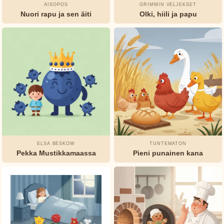
AISOPOS
GRIMMIN VELJEKSET
Jeanne-
Nuori rapu ja sen äiti
Olki, hiili ja papu
Marie
Leprince
de
Beaumont
L.
Frank
Baum
Munro
Leaf
ELSA BESKOW
TUNTEMATON
Pekka Mustikkamaassa
Pieni punainen kana
Oscar
Wilde
Rudyard
Kipling