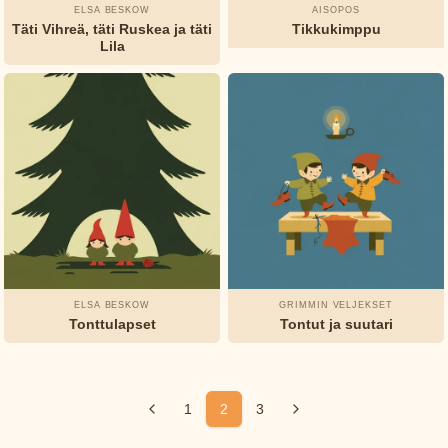
ELSA BESKOW
AISOPOS
Täti Vihreä, täti Ruskea ja täti
Tikkukimppu
Lila
ELSA BESKOW
GRIMMIN VELJEKSET
Tonttulapset
Tontut ja suutari
1
2
3