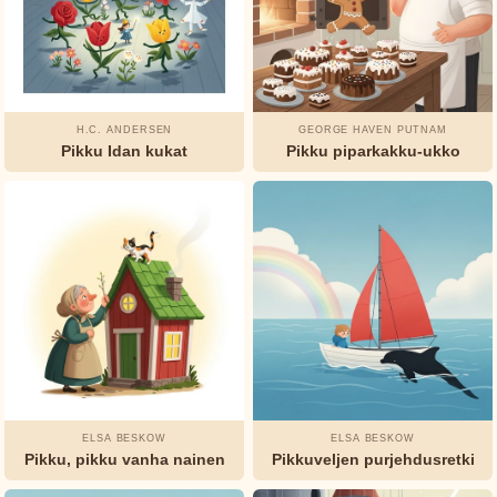
Selma
Lagerlöf
Tuhannen
H.C. ANDERSEN
GEORGE HAVEN PUTNAM
ja yhden
Pikku Idan kukat
Pikku piparkakku-ukko
yön
tarinat
Tuntematon
Watty
Piper
ELSA BESKOW
ELSA BESKOW
Pikku, pikku vanha nainen
Pikkuveljen purjehdusretki