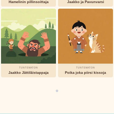
Hamelinin pillinsoittaja
Jaakko ja Pavunvarsi
Boky
Stories
Ystävyys
Rohkeus
Rehellisyys
Charles
TUNNELMA
&
Perrault
FORMAATTI
Elsa
Iltasadut
Klassikoita
Huumori
Beskow
Mysteerit
George
Haven
TUNTEMATON
TUNTEMATON
Putnam
Jaakko Jättiläistappaja
Poika joka piirsi kissoja
Grimmin
veljekset
H.C.
Andersen