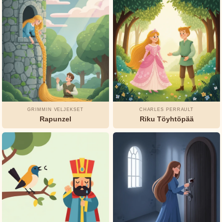
Selma
Lagerlöf
Tuhannen
ja yhden
yön
tarinat
Tuntematon
GRIMMIN VELJEKSET
CHARLES PERRAULT
Rapunzel
Riku Töyhtöpää
Watty
Piper