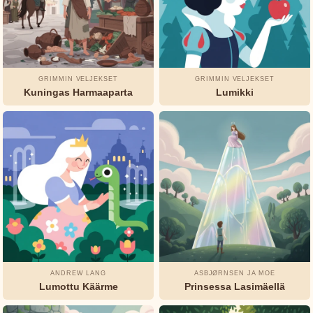
Jeanne-
Marie
Leprince
de
Beaumont
GRIMMIN VELJEKSET
GRIMMIN VELJEKSET
Kuningas Harmaaparta
Lumikki
L.
Frank
Baum
Munro
Leaf
Oscar
Wilde
ANDREW LANG
ASBJØRNSEN JA MOE
Rudyard
Lumottu Käärme
Prinsessa Lasimäellä
Kipling