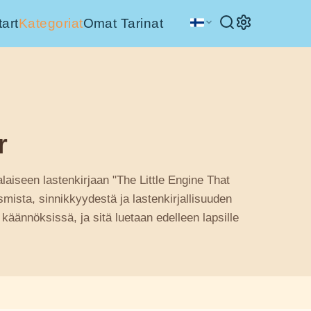
tart
Kategoriat
Omat Tarinat
r
aiseen lastenkirjaan "The Little Engine That
ismista, sinnikkyydestä ja lastenkirjallisuuden
 käännöksissä, ja sitä luetaan edelleen lapsille