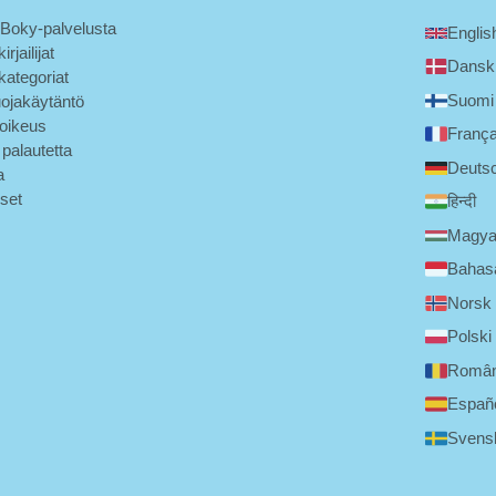
 Boky-palvelusta
Englis
irjailijat
Dansk
kategoriat
Suomi
uojakäytäntö
noikeus
França
palautetta
Deuts
a
set
हिन्दी
Magya
Bahasa
Norsk
Polski
Româ
Españ
Svens