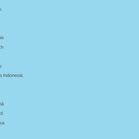
h
is
ch
r
 Indonesia
nă
ol
ka