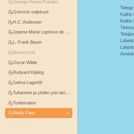
George Haven Putnam
Andersen
Tietoja
Grimmin veljekset
Kaikki k
Jeanne-
Kaikki 
H.C. Andersen
Tietos
Marie
Jeanne-Marie Leprince de Beaumont
Tekijä
Leprince
Lähetä 
de
L. Frank Baum
Lahjoit
Beaumont
Munro Leaf
Asetuk
Oscar Wilde
L.
Frank
Rudyard Kipling
Baum
Selma Lagerlöf
Tuhannen ja yhden yön tarinat
Munro
Leaf
Tuntematon
Watty Piper
Oscar
Wilde