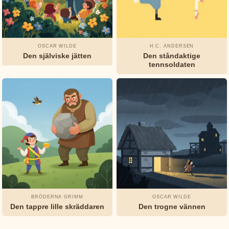
OSCAR WILDE
H.C. ANDERSEN
Den själviske jätten
Den ståndaktige
tennsoldaten
BRÖDERNA GRIMM
OSCAR WILDE
Den tappre lille skräddaren
Den trogne vännen