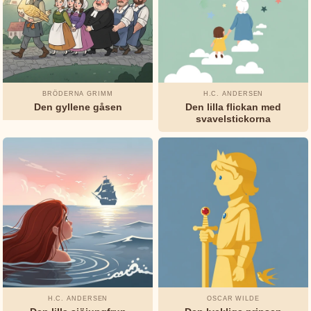
BRÖDERNA GRIMM
H.C. ANDERSEN
Den gyllene gåsen
Den lilla flickan med
svavelstickorna
H.C. ANDERSEN
OSCAR WILDE