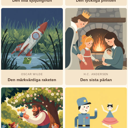
Den lilla sjöjungfrun
Den lyckliga prinsen
OSCAR WILDE
H.C. ANDERSEN
Den märkvärdiga raketen
Den sista pärlan