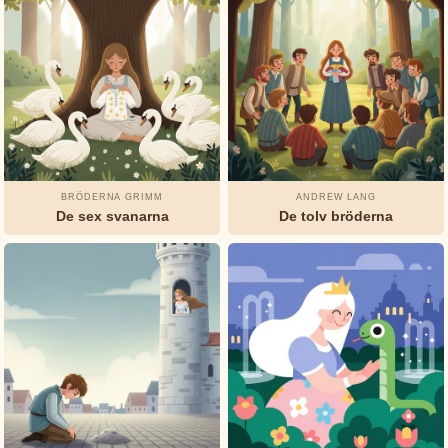
Rudyard
Kipling
Selma
Lagerlöf
Tusen
och
en
BRÖDERNA GRIMM
ANDREW LANG
De sex svanarna
De tolv bröderna
natt
Watty
Piper