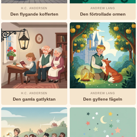
H.C. ANDERSEN
ANDREW LANG
Den flygande kofferten
Den förtrollade ormen
H.C. ANDERSEN
ANDREW LANG
Den gamla gatlyktan
Den gyllene fågeln