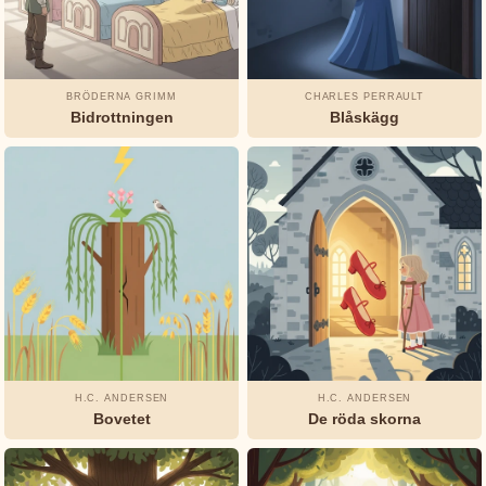
Jeanne-
Marie
Leprince
de
BRÖDERNA GRIMM
CHARLES PERRAULT
Bidrottningen
Blåskägg
Beaumont
L.
Frank
Baum
Munro
Leaf
Okänd
H.C. ANDERSEN
H.C. ANDERSEN
Oscar
Bovetet
De röda skorna
Wilde