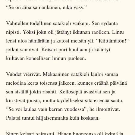
“Se on aina samanlainen, eikä väsy.”
Vähitellen todellinen satakieli vaikeni. Sen sydäntä
nipisti. Yöksi joku oli jättänyt ikkunan raolleen. Lintu
lensi ulos hämärään ja katosi metsän yli. “Kiittämätön!”
jotkut sanoivat. Keisari puri huultaan ja kääntyi
kiiltävän koneellisen linnun puoleen.
Vuodet vierivät. Mekaaninen satakieli lauloi samaa
melodiaa kerta toisensa jälkeen, kunnes eräänä päivänä
sen sisällä jokin risahti. Kellosepät avasivat sen ja
kiristivät jousia, mutta täydelliseksi sitä ei enää saatu.
“Se voi laulaa vain kerran vuodessa”, he ilmoittivat.
Palatsi tuntui hiljaisemmalta kuin koskaan.
Sitten keisari sairastui. Hänen huoneensa oli kylmä ja