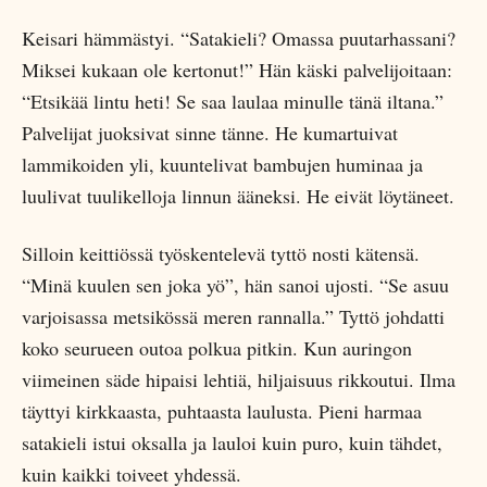
Keisari hämmästyi. “Satakieli? Omassa puutarhassani?
Miksei kukaan ole kertonut!” Hän käski palvelijoitaan:
“Etsikää lintu heti! Se saa laulaa minulle tänä iltana.”
Palvelijat juoksivat sinne tänne. He kumartuivat
lammikoiden yli, kuuntelivat bambujen huminaa ja
luulivat tuulikelloja linnun ääneksi. He eivät löytäneet.
Silloin keittiössä työskentelevä tyttö nosti kätensä.
“Minä kuulen sen joka yö”, hän sanoi ujosti. “Se asuu
varjoisassa metsikössä meren rannalla.” Tyttö johdatti
koko seurueen outoa polkua pitkin. Kun auringon
viimeinen säde hipaisi lehtiä, hiljaisuus rikkoutui. Ilma
täyttyi kirkkaasta, puhtaasta laulusta. Pieni harmaa
satakieli istui oksalla ja lauloi kuin puro, kuin tähdet,
kuin kaikki toiveet yhdessä.