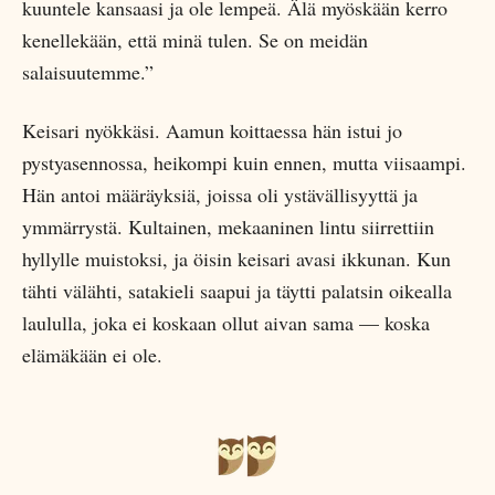
kuuntele kansaasi ja ole lempeä. Älä myöskään kerro
kenellekään, että minä tulen. Se on meidän
salaisuutemme.”
Keisari nyökkäsi. Aamun koittaessa hän istui jo
pystyasennossa, heikompi kuin ennen, mutta viisaampi.
Hän antoi määräyksiä, joissa oli ystävällisyyttä ja
ymmärrystä. Kultainen, mekaaninen lintu siirrettiin
hyllylle muistoksi, ja öisin keisari avasi ikkunan. Kun
tähti välähti, satakieli saapui ja täytti palatsin oikealla
laululla, joka ei koskaan ollut aivan sama — koska
elämäkään ei ole.