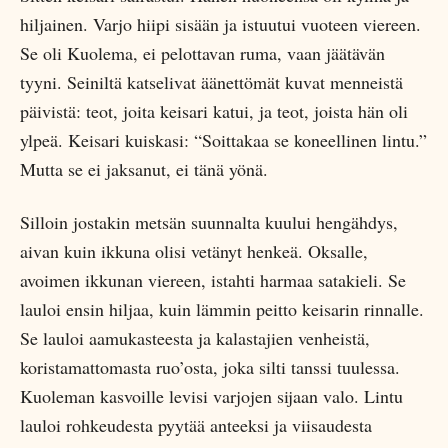
hiljainen. Varjo hiipi sisään ja istuutui vuoteen viereen.
Se oli Kuolema, ei pelottavan ruma, vaan jäätävän
tyyni. Seiniltä katselivat äänettömät kuvat menneistä
päivistä: teot, joita keisari katui, ja teot, joista hän oli
ylpeä. Keisari kuiskasi: “Soittakaa se koneellinen lintu.”
Mutta se ei jaksanut, ei tänä yönä.
Silloin jostakin metsän suunnalta kuului hengähdys,
aivan kuin ikkuna olisi vetänyt henkeä. Oksalle,
avoimen ikkunan viereen, istahti harmaa satakieli. Se
lauloi ensin hiljaa, kuin lämmin peitto keisarin rinnalle.
Se lauloi aamukasteesta ja kalastajien venheistä,
koristamattomasta ruo’osta, joka silti tanssi tuulessa.
Kuoleman kasvoille levisi varjojen sijaan valo. Lintu
lauloi rohkeudesta pyytää anteeksi ja viisaudesta