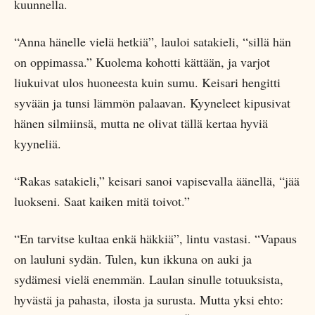
kuunnella.
“Anna hänelle vielä hetkiä”, lauloi satakieli, “sillä hän
on oppimassa.” Kuolema kohotti kättään, ja varjot
liukuivat ulos huoneesta kuin sumu. Keisari hengitti
syvään ja tunsi lämmön palaavan. Kyyneleet kipusivat
hänen silmiinsä, mutta ne olivat tällä kertaa hyviä
kyyneliä.
“Rakas satakieli,” keisari sanoi vapisevalla äänellä, “jää
luokseni. Saat kaiken mitä toivot.”
“En tarvitse kultaa enkä häkkiä”, lintu vastasi. “Vapaus
on lauluni sydän. Tulen, kun ikkuna on auki ja
sydämesi vielä enemmän. Laulan sinulle totuuksista,
hyvästä ja pahasta, ilosta ja surusta. Mutta yksi ehto: