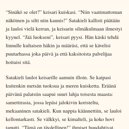
“Sinäkö se olet?” keisari kuiskasi. “Niin vaatimattoman
näköinen ja silti niin kaunis!” Satakieli kallisti päätään
ja lauloi vielä kerran, ja keisarin silmäkulmaan ilmestyi
kyynel. “Jää luokseni”, keisari pyysi. Hän käski tehdä
linnulle kultaisen häkin ja määräsi, että se kävelisi
puutarhassa joka päivä ja että kaksitoista palvelijaa
hoitaisi sitä.
Satakieli lauloi keisarille aamuin illoin. Se kaipasi
kuitenkin metsän tuoksua ja meren kuisketta. Eräänä
päivänä palatsiin saapui suuri lahja toisesta maasta:
samettirasia, jossa lepäsi jalokivin koristeltu,
mekaaninen satakieli. Kun nappia käännettiin, se lauloi
kellontarkasti. Se välkkyi, se kimalteli, ja koko hovi
taputti. “Tämä on täydellinen!” ihmiset huudahtivat.