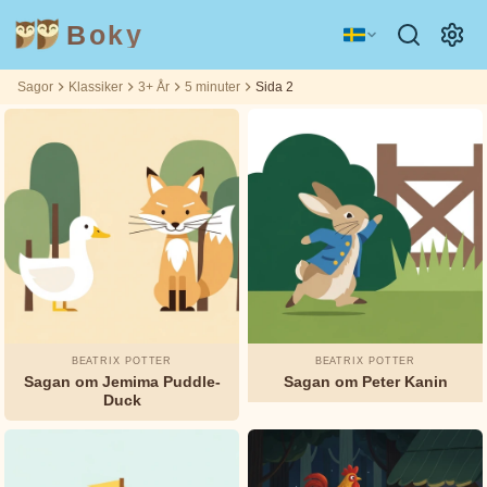
Boky
Sagor
Klassiker
3+ År
5 minuter
Sida 2
Kategori
Författare
Filtrerat
Filtrerat
Ålder
Ålder
5
5
på:
på:
3+
3+
m
m
ÄMNEN
Aisopos
&
KARAKTÄRER
Andrew
Teknologi
Djur
Magi
Lang
Rymd
Sport
Fordon
Asbjørnsen
BEATRIX POTTER
BEATRIX POTTER
och Moe
Sagan om Jemima Puddle-
Sagan om Peter Kanin
Prinsessor
Fakta
Duck
Beatrix
KÄNSLOR
Potter
&
TEMAN