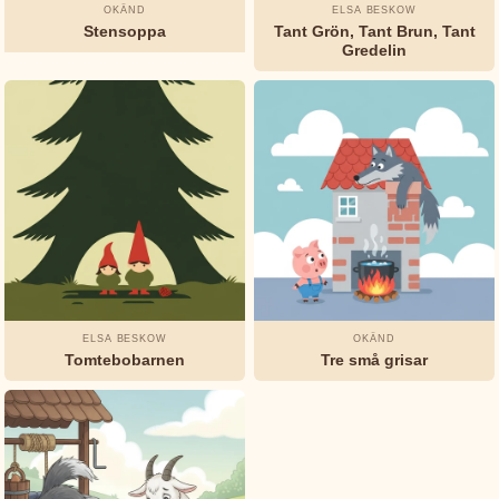
OKÄND
ELSA BESKOW
Jeanne-
Stensoppa
Tant Grön, Tant Brun, Tant
Marie
Gredelin
Leprince
de
Beaumont
L.
Frank
Baum
Munro
Leaf
ELSA BESKOW
OKÄND
Tomtebobarnen
Tre små grisar
Okänd
Oscar
Wilde