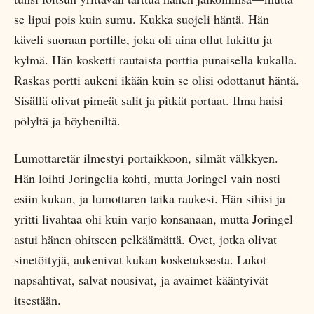
se lipui pois kuin sumu. Kukka suojeli häntä. Hän
käveli suoraan portille, joka oli aina ollut lukittu ja
kylmä. Hän kosketti rautaista porttia punaisella kukalla.
Raskas portti aukeni ikään kuin se olisi odottanut häntä.
Sisällä olivat pimeät salit ja pitkät portaat. Ilma haisi
pölyltä ja höyheniltä.
Lumottaretär ilmestyi portaikkoon, silmät välkkyen.
Hän loihti Joringelia kohti, mutta Joringel vain nosti
esiin kukan, ja lumottaren taika raukesi. Hän sihisi ja
yritti livahtaa ohi kuin varjo konsanaan, mutta Joringel
astui hänen ohitseen pelkäämättä. Ovet, jotka olivat
sinetöityjä, aukenivat kukan kosketuksesta. Lukot
napsahtivat, salvat nousivat, ja avaimet kääntyivät
itsestään.