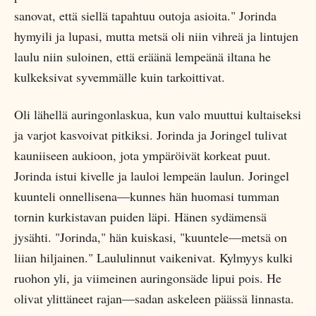
sanovat, että siellä tapahtuu outoja asioita." Jorinda
hymyili ja lupasi, mutta metsä oli niin vihreä ja lintujen
laulu niin suloinen, että eräänä lempeänä iltana he
kulkeksivat syvemmälle kuin tarkoittivat.
Oli lähellä auringonlaskua, kun valo muuttui kultaiseksi
ja varjot kasvoivat pitkiksi. Jorinda ja Joringel tulivat
kauniiseen aukioon, jota ympäröivät korkeat puut.
Jorinda istui kivelle ja lauloi lempeän laulun. Joringel
kuunteli onnellisena—kunnes hän huomasi tumman
tornin kurkistavan puiden läpi. Hänen sydämensä
jysähti. "Jorinda," hän kuiskasi, "kuuntele—metsä on
liian hiljainen." Laululinnut vaikenivat. Kylmyys kulki
ruohon yli, ja viimeinen auringonsäde lipui pois. He
olivat ylittäneet rajan—sadan askeleen päässä linnasta.