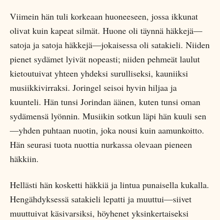
Viimein hän tuli korkeaan huoneeseen, jossa ikkunat
olivat kuin kapeat silmät. Huone oli täynnä häkkejä—
satoja ja satoja häkkejä—jokaisessa oli satakieli. Niiden
pienet sydämet lyivät nopeasti; niiden pehmeät laulut
kietoutuivat yhteen yhdeksi surulliseksi, kauniiksi
musiikkivirraksi. Joringel seisoi hyvin hiljaa ja
kuunteli. Hän tunsi Jorindan äänen, kuten tunsi oman
sydämensä lyönnin. Musiikin sotkun läpi hän kuuli sen
—yhden puhtaan nuotin, joka nousi kuin aamunkoitto.
Hän seurasi tuota nuottia nurkassa olevaan pieneen
häkkiin.
Hellästi hän kosketti häkkiä ja lintua punaisella kukalla.
Hengähdyksessä satakieli lepatti ja muuttui—siivet
muuttuivat käsivarsiksi, höyhenet yksinkertaiseksi