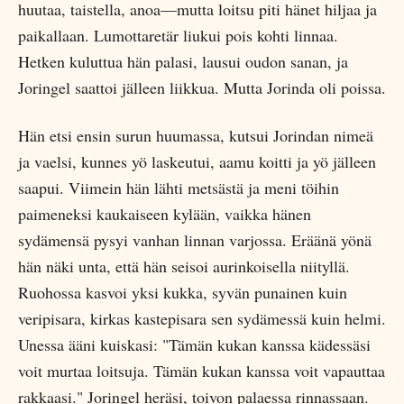
huutaa, taistella, anoa—mutta loitsu piti hänet hiljaa ja
paikallaan. Lumottaretär liukui pois kohti linnaa.
Hetken kuluttua hän palasi, lausui oudon sanan, ja
Joringel saattoi jälleen liikkua. Mutta Jorinda oli poissa.
Hän etsi ensin surun huumassa, kutsui Jorindan nimeä
ja vaelsi, kunnes yö laskeutui, aamu koitti ja yö jälleen
saapui. Viimein hän lähti metsästä ja meni töihin
paimeneksi kaukaiseen kylään, vaikka hänen
sydämensä pysyi vanhan linnan varjossa. Eräänä yönä
hän näki unta, että hän seisoi aurinkoisella niityllä.
Ruohossa kasvoi yksi kukka, syvän punainen kuin
veripisara, kirkas kastepisara sen sydämessä kuin helmi.
Unessa ääni kuiskasi: "Tämän kukan kanssa kädessäsi
voit murtaa loitsuja. Tämän kukan kanssa voit vapauttaa
rakkaasi." Joringel heräsi, toivon palaessa rinnassaan.