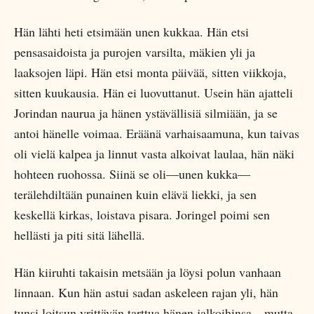
Hän lähti heti etsimään unen kukkaa. Hän etsi
pensasaidoista ja purojen varsilta, mäkien yli ja
laaksojen läpi. Hän etsi monta päivää, sitten viikkoja,
sitten kuukausia. Hän ei luovuttanut. Usein hän ajatteli
Jorindan naurua ja hänen ystävällisiä silmiään, ja se
antoi hänelle voimaa. Eräänä varhaisaamuna, kun taivas
oli vielä kalpea ja linnut vasta alkoivat laulaa, hän näki
hohteen ruohossa. Siinä se oli—unen kukka—
terälehdiltään punainen kuin elävä liekki, ja sen
keskellä kirkas, loistava pisara. Joringel poimi sen
hellästi ja piti sitä lähellä.
Hän kiiruhti takaisin metsään ja löysi polun vanhaan
linnaan. Kun hän astui sadan askeleen rajan yli, hän
tunsi loitsun yrittävän tarttua hänen jalkoihinsa—mutta