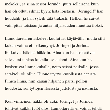
mekoksi, ja siinä seisoi Jorinda, juuri sellaisena kuin
hän oli ollut, silmät kyynelistä loistaen. "Joringel!" hän
huudahti, ja hän syleili tätä tiukasti. Hetken he saivat
vain pitää toisiaan ja antaa hiljaisuuden muuttua iloksi.
Lumottaretären askeleet kuuluivat käytävällä, mutta silti
kukan voima ei heikentynyt. Joringel ja Jorinda
liikkuivat häkistä häkkiin. Aina kun he koskettivat
salvea tai tankoa kukalla, se aukeni. Aina kun he
koskettivat lintua kukalla, neito seisoi paikalla, jossa
satakieli oli ollut. Huone täyttyi kiitollisista äänistä.
Pimeä linna, niin kauan hiljainen paitsi pöllön
huudosta, soi tyttöjen iloisesta juttelusta ja naurusta.
Kun viimeinen häkki oli auki, Joringel ja Jorinda
johtivat kaikki tytöt ulos. Lumottaretär ei voinut tehdä