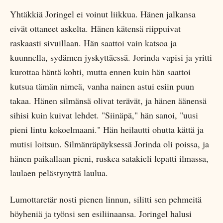
Yhtäkkiä Joringel ei voinut liikkua. Hänen jalkansa
eivät ottaneet askelta. Hänen kätensä riippuivat
raskaasti sivuillaan. Hän saattoi vain katsoa ja
kuunnella, sydämen jyskyttäessä. Jorinda vapisi ja yritti
kurottaa häntä kohti, mutta ennen kuin hän saattoi
kutsua tämän nimeä, vanha nainen astui esiin puun
takaa. Hänen silmänsä olivat terävät, ja hänen äänensä
sihisi kuin kuivat lehdet. "Siinäpä," hän sanoi, "uusi
pieni lintu kokoelmaani." Hän heilautti ohutta kättä ja
mutisi loitsun. Silmänräpäyksessä Jorinda oli poissa, ja
hänen paikallaan pieni, ruskea satakieli lepatti ilmassa,
laulaen pelästynyttä laulua.
Lumottaretär nosti pienen linnun, silitti sen pehmeitä
höyheniä ja työnsi sen esiliinaansa. Joringel halusi