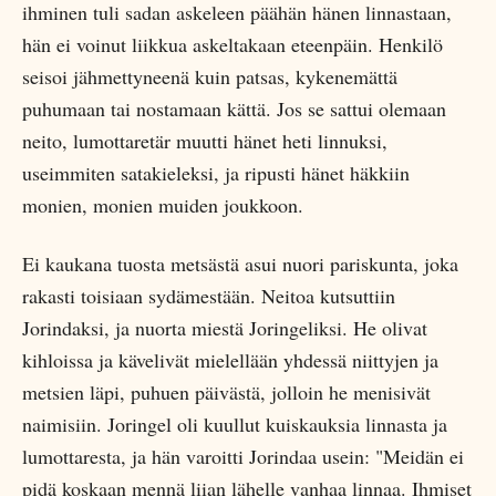
ihminen tuli sadan askeleen päähän hänen linnastaan,
hän ei voinut liikkua askeltakaan eteenpäin. Henkilö
seisoi jähmettyneenä kuin patsas, kykenemättä
puhumaan tai nostamaan kättä. Jos se sattui olemaan
neito, lumottaretär muutti hänet heti linnuksi,
useimmiten satakieleksi, ja ripusti hänet häkkiin
monien, monien muiden joukkoon.
Ei kaukana tuosta metsästä asui nuori pariskunta, joka
rakasti toisiaan sydämestään. Neitoa kutsuttiin
Jorindaksi, ja nuorta miestä Joringeliksi. He olivat
kihloissa ja kävelivät mielellään yhdessä niittyjen ja
metsien läpi, puhuen päivästä, jolloin he menisivät
naimisiin. Joringel oli kuullut kuiskauksia linnasta ja
lumottaresta, ja hän varoitti Jorindaa usein: "Meidän ei
pidä koskaan mennä liian lähelle vanhaa linnaa. Ihmiset