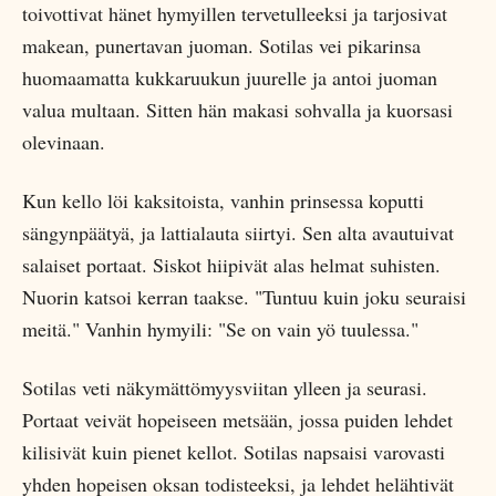
toivottivat hänet hymyillen tervetulleeksi ja tarjosivat
makean, punertavan juoman. Sotilas vei pikarinsa
huomaamatta kukkaruukun juurelle ja antoi juoman
valua multaan. Sitten hän makasi sohvalla ja kuorsasi
olevinaan.
Kun kello löi kaksitoista, vanhin prinsessa koputti
sängynpäätyä, ja lattialauta siirtyi. Sen alta avautuivat
salaiset portaat. Siskot hiipivät alas helmat suhisten.
Nuorin katsoi kerran taakse. "Tuntuu kuin joku seuraisi
meitä." Vanhin hymyili: "Se on vain yö tuulessa."
Sotilas veti näkymättömyysviitan ylleen ja seurasi.
Portaat veivät hopeiseen metsään, jossa puiden lehdet
kilisivät kuin pienet kellot. Sotilas napsaisi varovasti
yhden hopeisen oksan todisteeksi, ja lehdet helähtivät