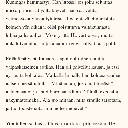
Kuningas hämmästyi. Hän lupasi: jos joku selvittää,
missä prinsessat yöllä käyvät, hän saa valita
vaimokseen yhden tyttäristä. Jos tehtävä ei onnistuisi
kolmen yön aikana, olisi poistuttava valtakunnasta
hiljaa ja häpeillen. Moni yritti. He vartioivat, mutta
nukahtivat aina, ja joka aamu kengät olivat taas puhki.
Eräänä päivänä linnaan saapui nuhruinen mutta
valpaskatseinen sotilas. Hän oli palvellut kauan, ja etsi
nyt uutta kohtaloa. Matkalla linnalle hän kohtasi vanhan
naisen metsäpolulla. "Minä autan, jos autat itseäsi,"
nainen sanoi ja antoi harmaan viitan. "Tämä tekee sinut
näkymättömäksi. Älä juo mitään, mitä sinulle tarjotaan,
ja tuo todiste siitä, minne he menevät."
Yön tullen sotilas sai luvan vartioida prinsessoja. He