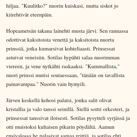
hiljaa. "Kuulitko?" nuorin kuiskasi, mutta siskot jo
kiirehtivät eteenpäin.
Hopeametsän takana lainehti musta järvi. Sen rannassa
odottivat kaksitoista venettä ja kaksitoista nuorta
prinssiä, jotka kumarsivat kohteliaasti. Prinsessat
astuivat veneisiin. Sotilas hypähti salaa nuorimman
viereen, ja vene nytkähti raskaaksi. "Kummallista,"
nuori prinssi mutisi soutaessaan, "tänään on tavallista
painavampaa." Nuorin vain hymyili.
Järven keskellä kohosi palatsi, jonka salit olivat
kristallia ja valo tanssi seinillä. Siellä soitti orkesteri, ja
prinsessat tanssivat iloisesti. Sotilas pysytteli syrjässä ja
otti muistoksi kultaisen pikarin pöydältä. Aamun
ensivalossa he palasivat samaa reittiä, ja sotilas ehti