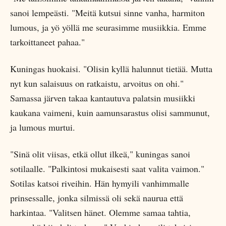
sanoi lempeästi. "Meitä kutsui sinne vanha, harmiton
lumous, ja yö yöllä me seurasimme musiikkia. Emme
tarkoittaneet pahaa."
Kuningas huokaisi. "Olisin kyllä halunnut tietää. Mutta
nyt kun salaisuus on ratkaistu, arvoitus on ohi."
Samassa järven takaa kantautuva palatsin musiikki
kaukana vaimeni, kuin aamunsarastus olisi sammunut,
ja lumous murtui.
"Sinä olit viisas, etkä ollut ilkeä," kuningas sanoi
sotilaalle. "Palkintosi mukaisesti saat valita vaimon."
Sotilas katsoi riveihin. Hän hymyili vanhimmalle
prinsessalle, jonka silmissä oli sekä naurua että
harkintaa. "Valitsen hänet. Olemme samaa tahtia,