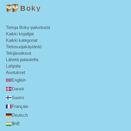
Boky
Tietoja Boky-palvelusta
Kaikki kirjailijat
Kaikki kategoriat
Tietosuojakäytäntö
Tekijänoikeus
Lähetä palautetta
Lahjoita
Asetukset
English
Dansk
Suomi
Français
Deutsch
हिन्दी