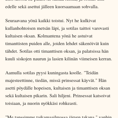
edelle sekä asettui jälleen kuorsaamaan sohvalla.
Seuraavana yönä kaikki toistui. Nyt he kulkivat
kullanhohtoisen metsän läpi, ja sotilas taittoi varovasti
kultaisen oksan. Kolmantena yönä he astuivat
timanttisten puiden alle, joiden lehdet säkenöivät kuin
tähdet. Sotilas otti timanttisen oksan, ja palatsissa hän
kuuli siskojen naurun ja lasien kilinän viimeisen kerran.
Aamulla sotilas pyysi kuningasta koolle. "Teidän
majesteettinne, tiedän, missä prinsessat käyvät." Hän
asetti pöydälle hopeisen, kultaisen ja timanttisen oksan
sekä kultaisen pikarin. Sali hiljeni. Prinsessat katsoivat
toisiaan, ja nuorin nyökkäsi rohkeasti.
"Me tanssimme taikamaailmassa järven takana," vanhin