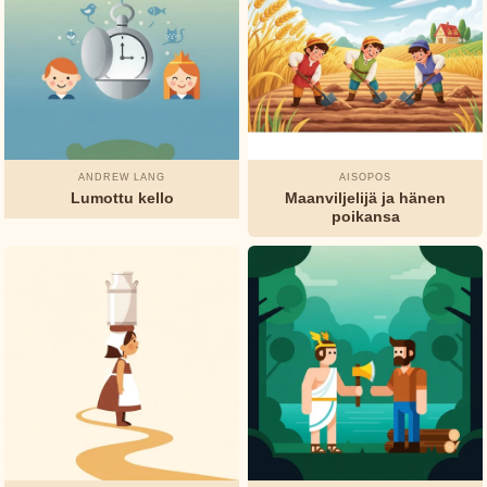
ANDREW LANG
AISOPOS
Lumottu kello
Maanviljelijä ja hänen
poikansa