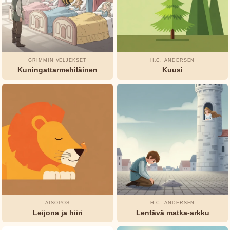
Lagerlöf
Tuhannen
ja yhden
yön
GRIMMIN VELJEKSET
H.C. ANDERSEN
tarinat
Kuningattarmehiläinen
Kuusi
Tuntematon
Watty
Piper
AISOPOS
H.C. ANDERSEN
Leijona ja hiiri
Lentävä matka-arkku