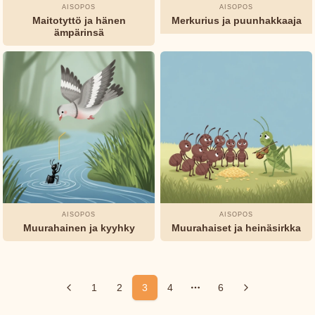
AISOPOS
AISOPOS
Maitotyttö ja hänen
Merkurius ja puunhakkaaja
ämpärinsä
AISOPOS
AISOPOS
Muurahainen ja kyyhky
Muurahaiset ja heinäsirkka
1
2
3
4
6
More pages