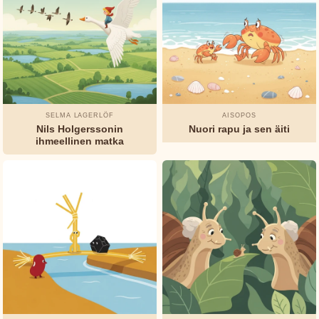
Charles
TUNNELMA
&
Perrault
FORMAATTI
Elsa
Iltasadut
Klassikoita
Huumori
Beskow
SELMA LAGERLÖF
AISOPOS
Mysteerit
Nils Holgerssonin
Nuori rapu ja sen äiti
George
ihmeellinen matka
Haven
Putnam
Grimmin
veljekset
H.C.
Andersen
Jeanne-