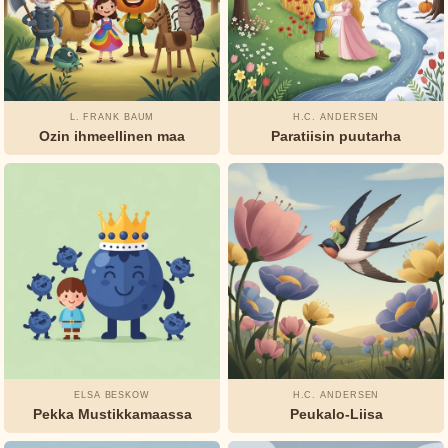
Lagerlöf
Tuhannen
ja yhden
yön
L. FRANK BAUM
H.C. ANDERSEN
tarinat
Ozin ihmeellinen maa
Paratiisin puutarha
Tuntematon
Watty
Piper
ELSA BESKOW
H.C. ANDERSEN
Pekka Mustikkamaassa
Peukalo-Liisa