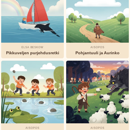
ELSA BESKOW
AISOPOS
Pikkuveljen purjehdusretki
Pohjantuuli ja Aurinko
AISOPOS
AISOPOS