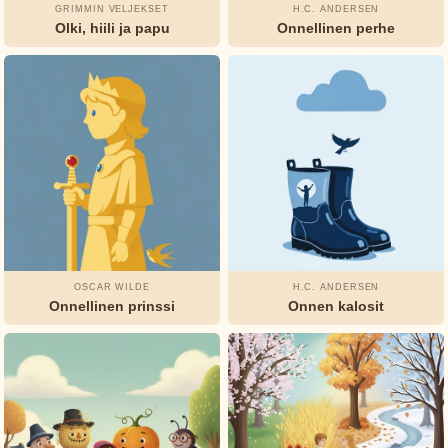
Marie
GRIMMIN VELJEKSET
H.C. ANDERSEN
Leprince
Olki, hiili ja papu
Onnellinen perhe
de
Beaumont
L.
Frank
Baum
Munro
Leaf
OSCAR WILDE
H.C. ANDERSEN
Oscar
Onnellinen prinssi
Onnen kalosit
Wilde
Rudyard
Kipling
Selma